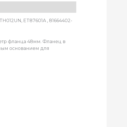
H012UN, ET87601A , 81664402-
етр фланца 48мм. Фланец в
ным основанием для