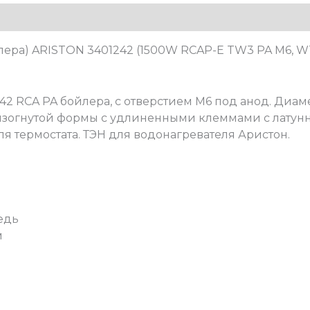
лера) ARISTON 3401242 (1500W RCAP-E TW3 PA M6, WT
42 RCA PA бойлера, с отверстием M6 под анод. Диам
изогнутой формы с удлиненными клеммами с латун
ля термостата. ТЭН для водонагревателя Аристон.
едь
м