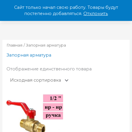
Перейти
Сайт только начал свою работу. Товары будут
к
МЕНЮ
постепенно добавляться.
Отклонить
содержимому
Главная
/ Запорная арматура
Запорная арматура
Отображение единственного товара