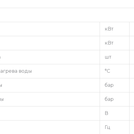
кВт
кВт
а
шт
агрева воды
°С
ы
бар
ды
бар
В
Гц