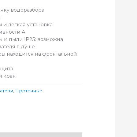
точку водоразбора
н
 и легкая установка
ивности A
ды и пыли IP25: возможна
вателя в душе
уры находится на фронтальной
ащита
и кран
атели
,
Проточные