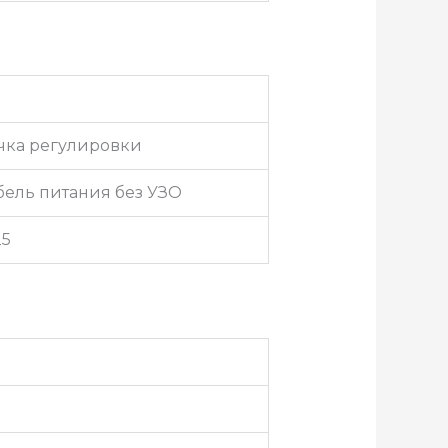
чка регулировки
бель питания без УЗО
25