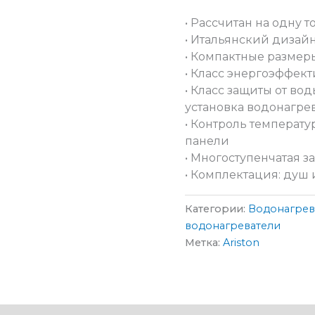
• Рассчитан на одну 
• Итальянский дизай
• Компактные размеры
• Класс энергоэффект
• Класс защиты от во
установка водонагре
• Контроль температ
панели
• Многоступенчатая з
• Комплектация: душ 
Категории:
Водонагрев
водонагреватели
Метка:
Ariston