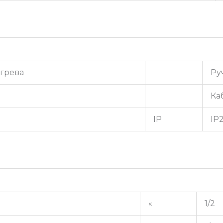
грева
Ру
Ка
IP
IP
«
1/2