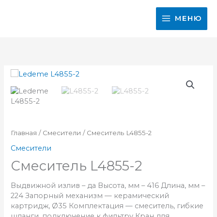
Перейти
к
МЕНЮ
содержимому
Главная
/
Смесители
/ Смеситель L4855-2
Смесители
Смеситель L4855-2
Выдвижной излив – да Высота, мм – 416 Длина, мм –
224 Запорный механизм — керамический
картридж, Ø35 Комплектация — смеситель, гибкие
шланги, подключение к фильтру Кран для