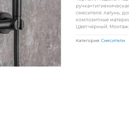
ручка+гигиеническая
смесителя: латунь; до
композитные материа
Цвет:чёрный; Монтаж:
Категория:
Смесители