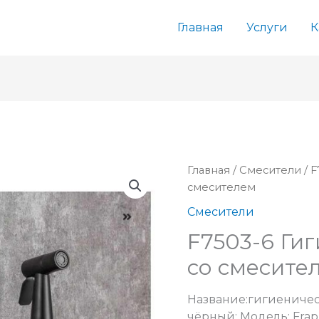
Главная
Услуги
К
Главная
/
Смесители
/ 
смесителем
Смесители
F7503-6 Ги
со смесите
Название:гигиениче
чёрный; Модель: Frap 