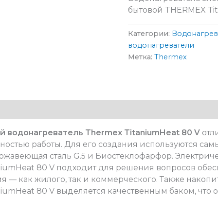
бытовой THERMEX Tit
Категории:
Водонагрев
водонагреватели
Метка:
Thermex
 водонагреватель Thermex TitaniumHeat 80 V
отл
остью работы. Для его создания используются сам
ржавеющая сталь G.5 и Биостеклофарфор. Электрич
niumHeat 80 V подходит для решения вопросов обе
 — как жилого, так и коммерческого. Также накоп
niumHeat 80 V выделяется качественным баком, что