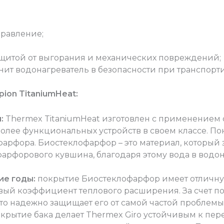
правление;
щитой от выгорания и механических повреждений;
нит водонагреватель в безопасности при транспорт
on TitaniumHeat:
:
Thermex TitaniumHeat изготовлен с применением 
более функциональных устройств в своем классе. По
рфора. Биостеклофарфор – это материал, который з
арфорового кувшина, благодаря этому вода в водон
ие годы:
покрытие Биостеклофарфор имеет отличну
вый коэффициент теплового расширения. За счет п
что надежно защищает его от самой частой проблем
окрытие бака делает Thermex Giro устойчивым к пер