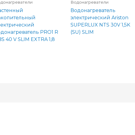
донагреватели
Водонагреватели
астенный
Водонагреватель
акопительный
электрический Ariston
лектрический
SUPERLUX NTS 30V 1,5K
одонагреватель PRO1 R
(SU) SLIM
S 40 V SLIM EXTRA 1,8