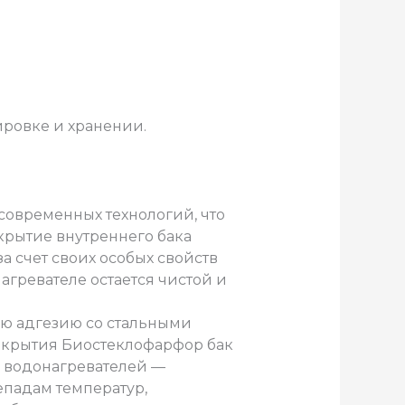
ировке и хранении.
современных технологий, что
крытие внутреннего бака
а счет своих особых свойств
агревателе остается чистой и
ю адгезию со стальными
окрытия Биостеклофарфор бак
ы водонагревателей —
епадам температур,