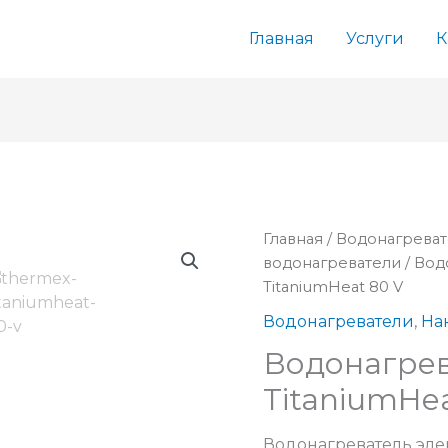
Главная
Услуги
К
Главная
/
Водонагрева
водонагреватели
/ Вод
TitaniumHeat 80 V
Водонагреватели
,
На
Водонагрев
TitaniumHea
Водонагреватель эл