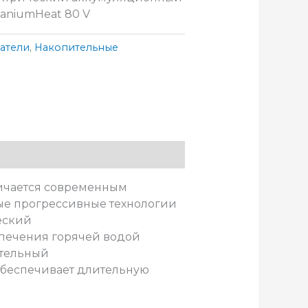
aniumHeat 80 V
атели
,
Накопительные
ичается современным
ые прогрессивные технологии
еский
спечения горячей водой
ительный
 обеспечивает длительную