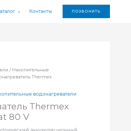
аталог
Контакты
ПОЗВОНИТЬ
тели
/
Накопительные
онагреватель Thermex
копительные водонагреватели
атель Thermex
t 80 V
ектрический аккумуляционный