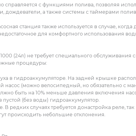
ло справляется с функциями полива, позволяя исполь
 дождеватели, а также системы с таймерами полива,
асосная станция также используется в случае, когд
едостаточное для комфортного использования вод
000 (24л) не требует специального обслуживания с
ложные процедуры:
уха в гидроаккумуляторе. На задней крышке распо
 насос (можно велосипедный, но обязательно с ма
олжно быть на 10% меньше давления включения насо
в пустой (без воды) гидроаккумулятор.
. В редких случаях требуется донастройка реле, так
гут происходить небольшие отклонения.