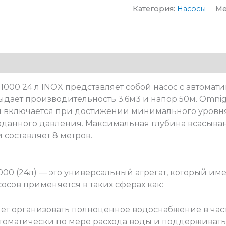
Категория:
Насосы
Ме
00 24 л INOX представляет собой насос с автоматик
дает производительность 3.6м3 и напор 50м. Omnige
й включается при достижении минимального уровня
данного давления. Максимальная глубина всасывани
составляет 8 метров.
000 (24л) — это универсальный агрегат, который и
осов применяется в таких сферах как:
яет организовать полноценное водоснабжение в час
автоматически по мере расхода воды и поддерживать