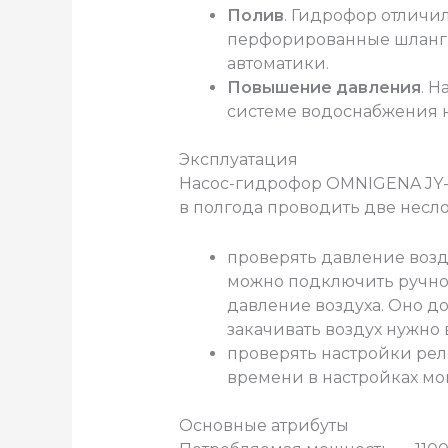
Полив
. Гидрофор отличи
перфорированные шланги,
автоматики.
Повышение давления
. Н
системе водоснабжения н
Эксплуатация
Насос-гидрофор OMNIGENA JY-1
в полгода проводить две нес
проверять давление возд
можно подключить ручной
давление воздуха. Оно д
закачивать воздух нужно 
проверять настройки реле
времени в настройках мо
Основные атрибуты