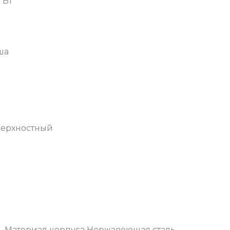
 Вт
ша
ерхностный
— Материал корпуса Нержавеющая сталь