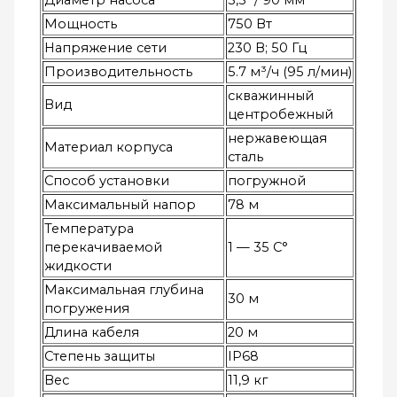
Мощность
750 Вт
Напряжение сети
230 В; 50 Гц
Производительность
5.7 м³/ч (95 л/мин)
скважинный
Вид
центробежный
нержавеющая
Материал корпуса
сталь
Способ установки
погружной
Максимальный напор
78 м
Температура
перекачиваемой
1 — 35 C°
жидкости
Максимальная глубина
30 м
погружения
Длина кабеля
20 м
Степень защиты
IP68
Вес
11,9 кг