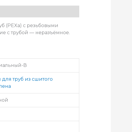
уб (PEXа) с резьбовыми
ие с трубой — неразъёмное.
сиальный-В
 для труб из сшитого
лена
ной