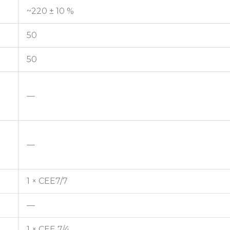
~220 ± 10 %
50
50
—
—
1 × СЕЕ7/7
—
1 × CEE 7/4