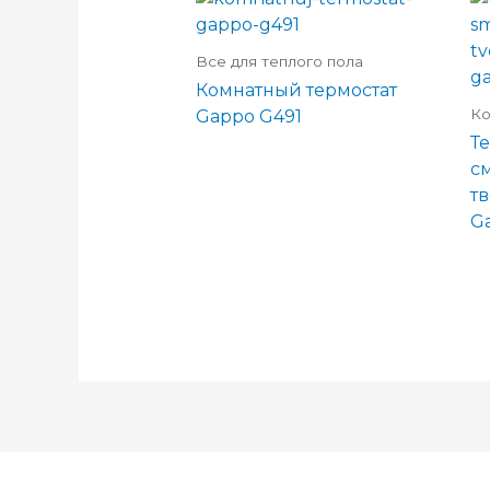
Все для теплого пола
Комнатный термостат
Ко
Gappo G491
Т
с
т
G