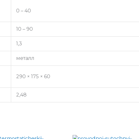
0 – 40
10 – 90
1,3
металл
290 × 175 × 60
2,48