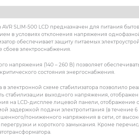
 AVR SLIM-500 LCD предназначен для питания быто
ем в условиях отклонения напряжения однофазно
затор обеспечивает защиту питаемых электроустрой
 сбоев электроснабжения.
о напряжения (140 – 260 В) позволяет обеспечиват
 критического состояния энергоснабжения.
в электронной схеме стабилизатора позволило ре
ть стабилизации выходного напряжения, отображен
ния на LCD-дисплее лицевой панели, отображение с
й задержкой подачи электропитания (в течение 6 и
ышенного/пониженного напряжения в сети, от высо
т перегрузки и короткого замыкания. Кроме перечи
втотрансформатора.