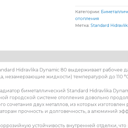
Категории:
Биметаллич
отопления
Метка:
Standard Hidravli
dard Hidravlika Dynamic 80 выдерживает рабочее д
а, незамерзающие жидкости) температурой до 110 °С с
диатор биметаллический Standard Hidravlika Dynam
ьной городской системе отопления довольно продол
ого сочетания двух металлов, из которых изготовлен
аторам прочность и долговечность, а алюминий эфф
ррозийную устойчивость внутренней отделки, что 