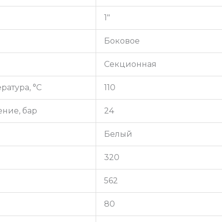
1″
Боковое
Секционная
атура, °C
110
ние, бар
24
Белый
320
562
80