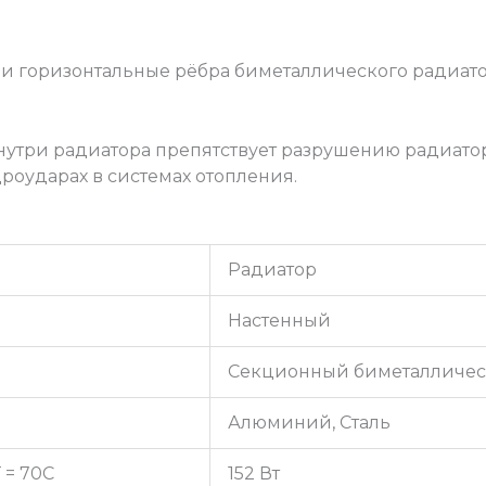
и горизонтальные рёбра биметаллического радиато
нутри радиатора препятствует разрушению радиато
роударах в системах отопления.
Радиатор
Настенный
Секционный биметалличе
Алюминий, Сталь
 = 70С
152 Вт