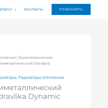
аталог
Контакты
ПОЗВОНИТЬ
опления
/
Биметаллические
биметаллический Standard
диаторы
,
Радиаторы отопления
иметаллический
dravlika Dynamic