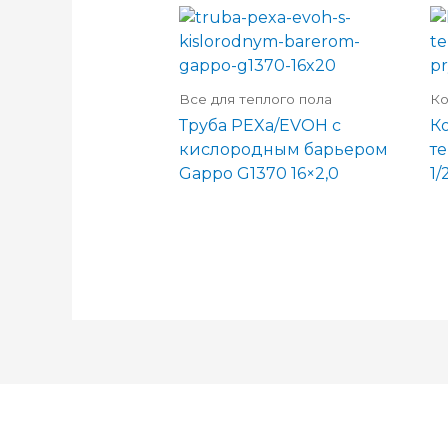
Все для теплого пола
Ко
Труба PEXa/EVOH с
К
кислородным барьером
т
Gappo G1370 16×2,0
1