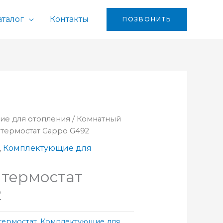
аталог
Контакты
ПОЗВОНИТЬ
ие для отопления
/
Комнатный
 термостат Gappo G492
,
Комплектующие для
 термостат
2
термостат
,
Комплектующие для