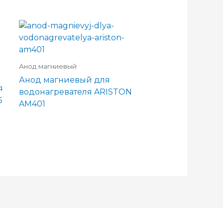
Анод магниевый
Анод магниевый для
я
водонагревателя ARISTON
5
AM401