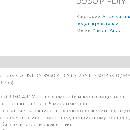
993014-DIY
Категории:
Анод магни
водонагревателей
Метки:
Ariston
,
Анод
ателя ARISTON 993014-DIY (D=25.5 L=230 M5X10 / M8
16735).
н) 993014-DIY — это элемент бойлера в виде толстого
го сплава от 10 до 15 миллиметров.
ого является защита от солевых отложений, образую
вателя противостоит такому неприятному процессу
себя все процессы окисления.