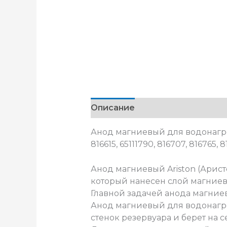
Описание
Анод магниевый для водонагрев
816615, 65111790, 816707, 816765, 8
Анод магниевый Ariston (Аристо
который нанесен слой магниево
Главной задачей анода магниев
Анод магниевый для водонагре
стенок резервуара и берет на 