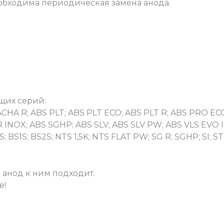
еобходима периодическая замена анода.
щих серий:
ACHA R; ABS PLT; ABS PLT ECO; ABS PLT R; ABS PRO E
 INOX; ABS SGHP; ABS SLV; ABS SLV PW; ABS VLS EVO
S; BS1S; BS2S; NTS 1,5K; NTS FLAT PW; SG R; SGHP; SI;
анод к ним подходит.
е!