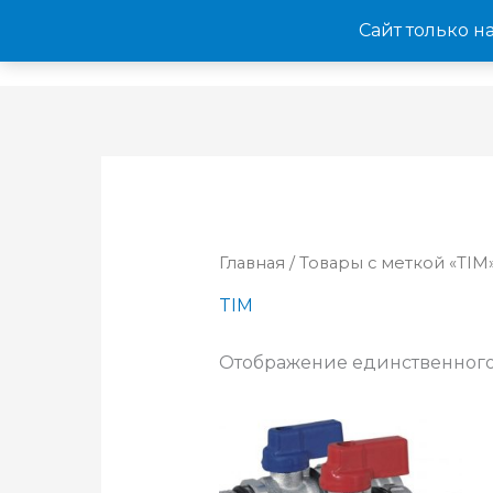
Перейти
Сайт только н
к
содержимому
Главная
/ Товары с меткой «TIM
TIM
Отображение единственного