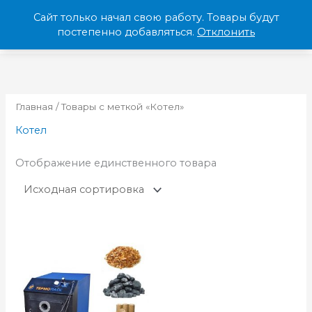
Перейти
Сайт только начал свою работу. Товары будут
к
МЕНЮ
постепенно добавляться.
Отклонить
содержимому
Главная
/ Товары с меткой «Котел»
Котел
Отображение единственного товара