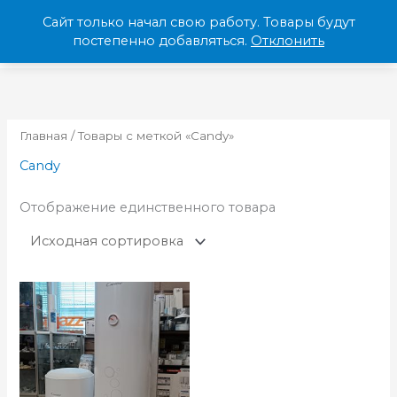
Перейти
Сайт только начал свою работу. Товары будут
к
МЕНЮ
постепенно добавляться.
Отклонить
содержимому
Главная
/ Товары с меткой «Candy»
Candy
Отображение единственного товара